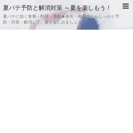
夏バテ予防と解消対策 ～夏を楽しもう！
夏バテに効く食事・料理・運動★春先・梅雨時からしっかり予
防・対策・解消して、夏を楽しみましょう♪