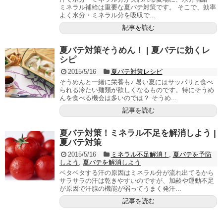
ミネラル補給は重要な夏バテ対策です。 そこで、効率
よく水分・ミネラル分を吸収で...
記事を読む
夏バテ対策そうめん！ | 夏バテに効くレ
シピ
2015/5/16
夏バテ対策レシピ
そうめんと一緒に栄養も♪ 暑い夏にはサッパリと食べ
られる冷たい麺類が欲しくなるものです。特にそうめ
んを食べる機会は多いのでは？ そうめ...
記事を読む
夏バテ対策！ミネラル不足を解消しよう |
夏バテ対策
2015/5/16
ミネラル不足解消！
,
夏バテを予防
しよう
,
夏バテを解消しよう
ベタベタする汗の原因はミネラル分が流れ出てるから
サラサラの汗は乾きやすいのですが、加齢や運動不足
が原因で汗腺の機能が弱ってうまく発汗...
記事を読む