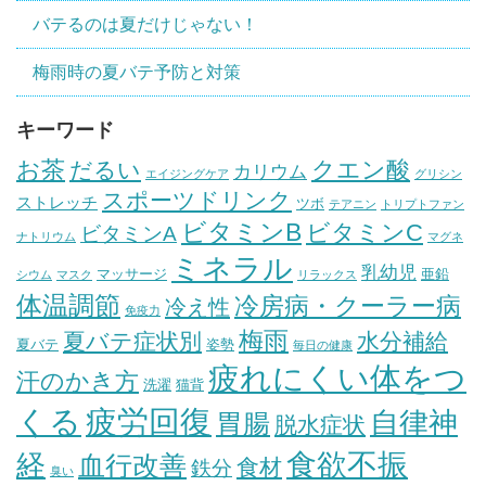
バテるのは夏だけじゃない！
梅雨時の夏バテ予防と対策
キーワード
お茶
クエン酸
だるい
カリウム
エイジングケア
グリシン
スポーツドリンク
ストレッチ
ツボ
テアニン
トリプトファン
ビタミンB
ビタミンC
ビタミンA
ナトリウム
マグネ
ミネラル
乳幼児
マッサージ
亜鉛
シウム
マスク
リラックス
体温調節
冷房病・クーラー病
冷え性
免疫力
梅雨
夏バテ症状別
水分補給
夏バテ
姿勢
毎日の健康
疲れにくい体をつ
汗のかき方
洗濯
猫背
疲労回復
くる
自律神
胃腸
脱水症状
経
食欲不振
血行改善
食材
鉄分
臭い