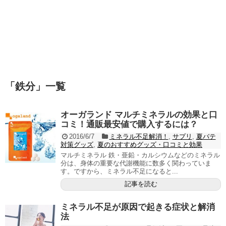
「
鉄分
」
一覧
オーガランド マルチミネラルの効果と口
コミ！通販最安値で購入するには？
2016/6/7
ミネラル不足解消！
,
サプリ
,
夏バテ
対策グッズ
,
夏のおすすめグッズ・口コミと効果
マルチミネラル 鉄・亜鉛・カルシウムなどのミネラル
分は、身体の重要な代謝機能に数多く関わっていま
す。ですから、ミネラル不足になると...
記事を読む
ミネラル不足が原因で起きる症状と解消
法