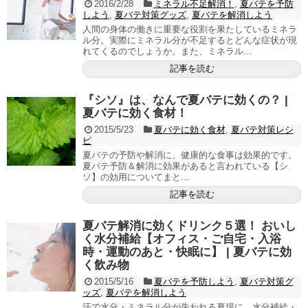
2016/2/28
ミネラル不足解消！
,
夏バテを予防
しよう
,
夏バテ対策グッズ
,
夏バテを解消しよう
人間の身体の働きに重要な役割を果たしているミネラ
ル分。実際にミネラル分が不足するとどんな症状が現
れてくるのでしょうか。また、ミネラル...
記事を読む
『シソ』は、なんで夏バテに効くの？ |
夏バテに効く食材！
2015/5/23
夏バテに効く食材
,
夏バテ対策レシ
ピ
夏バテの予防や解消に、健康的な食事は効果的です。
夏バテ予防＆解消に効果があると言われている【シ
ソ】の効用についてまと...
記事を読む
夏バテ解消に効くドリンク５選！ おいし
く水分補給【オフィス・ご自宅・入浴
時・運動のあと・快眠に】 | 夏バテに効
く飲み物
2015/5/16
夏バテを予防しよう
,
夏バテ対策グ
ッズ
,
夏バテを解消しよう
汗で水分・ミネラル分が失われる夏場に、水分補給・