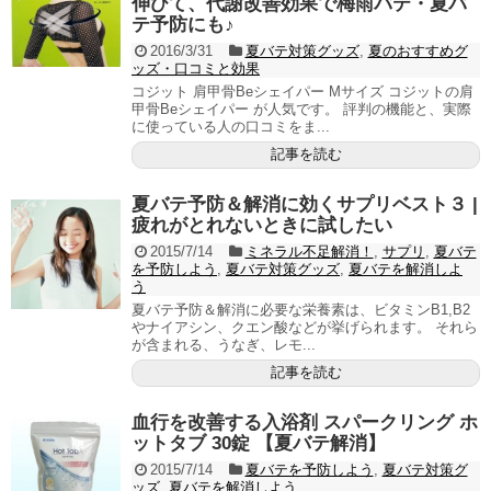
伸びて、代謝改善効果で梅雨バテ・夏バ
テ予防にも♪
2016/3/31
夏バテ対策グッズ
,
夏のおすすめグ
ッズ・口コミと効果
コジット 肩甲骨Beシェイパー Mサイズ コジットの肩
甲骨Beシェイパー が人気です。 評判の機能と、実際
に使っている人の口コミをま...
記事を読む
夏バテ予防＆解消に効くサプリベスト３ |
疲れがとれないときに試したい
2015/7/14
ミネラル不足解消！
,
サプリ
,
夏バテ
を予防しよう
,
夏バテ対策グッズ
,
夏バテを解消しよ
う
夏バテ予防＆解消に必要な栄養素は、ビタミンB1,B2
やナイアシン、クエン酸などが挙げられます。 それら
が含まれる、うなぎ、レモ...
記事を読む
血行を改善する入浴剤 スパークリング ホ
ットタブ 30錠 【夏バテ解消】
2015/7/14
夏バテを予防しよう
,
夏バテ対策グ
ッズ
,
夏バテを解消しよう