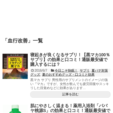
「
血行改善
」
一覧
寝起きが良くなるサプリ！【黒マカ100％
サプリ】の効果と口コミ！通販最安値で
購入するには？
2016/6/7
今日こそ快眠！
,
サプリ
,
夏バテ対策
グッズ
,
夏のおすすめグッズ・口コミと効果
黒マカ サプリ 男性用のサプリメントのイメージの強
い『マカ』ですが、女性が飲んでも疲労回復やスッキ
リした目覚めなどに効果があります...
記事を読む
肌にやさしく温まる！薬用入浴剤「パパ
ヤ桃源S」の効果と口コミ！通販最安値で