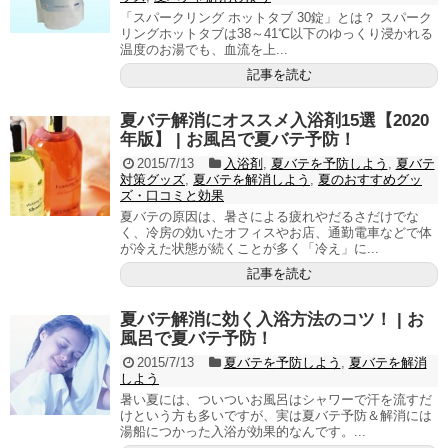
「スパークリング ホットタブ 30錠」とは？ スパーク
リングホットタブは38～41℃以下のゆっくり浸かれる
温度のお湯でも、血流を上...
記事を読む
夏バテ解消にオススメ入浴剤15選【2020
年版】 | お風呂で夏バテ予防！
2015/7/13
入浴剤
,
夏バテを予防しよう
,
夏バテ
対策グッズ
,
夏バテを解消しよう
,
夏のおすすめグッ
ズ・口コミと効果
夏バテの原因は、暑さによる疲れやだるさだけでな
く、冷房の効いたオフィスやお店、通勤電車などで体
が冷えた状態が続くことが多く「冷え」に...
記事を読む
夏バテ解消に効く入浴方法のコツ！ | お
風呂で夏バテ予防！
2015/7/13
夏バテを予防しよう
,
夏バテを解消
しよう
暑い夏には、ついついお風呂はシャワーで汗を流すだ
けという方も多いですが、実は夏バテ予防＆解消には
湯船につかった入浴が効果的なんです。...