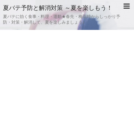
夏バテ予防と解消対策 ～夏を楽しもう！
夏バテに効く食事・料理・運動★春先・梅雨時からしっかり予
防・対策・解消して、夏を楽しみましょう♪