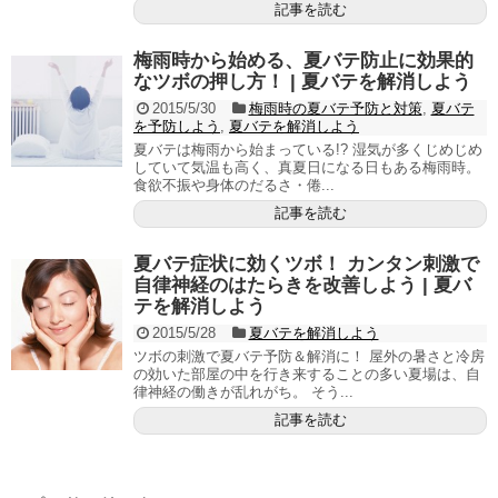
記事を読む
梅雨時から始める、夏バテ防止に効果的
なツボの押し方！ | 夏バテを解消しよう
2015/5/30
梅雨時の夏バテ予防と対策
,
夏バテ
を予防しよう
,
夏バテを解消しよう
夏バテは梅雨から始まっている!? 湿気が多くじめじめ
していて気温も高く、真夏日になる日もある梅雨時。
食欲不振や身体のだるさ・倦...
記事を読む
夏バテ症状に効くツボ！ カンタン刺激で
自律神経のはたらきを改善しよう | 夏バ
テを解消しよう
2015/5/28
夏バテを解消しよう
ツボの刺激で夏バテ予防＆解消に！ 屋外の暑さと冷房
の効いた部屋の中を行き来することの多い夏場は、自
律神経の働きが乱れがち。 そう...
記事を読む