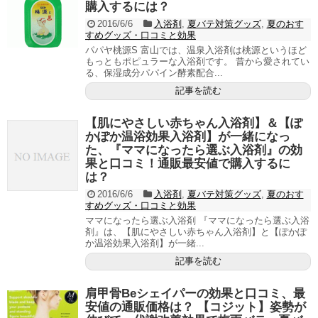
購入するには？
2016/6/6
入浴剤
,
夏バテ対策グッズ
,
夏のおす
すめグッズ・口コミと効果
パパヤ桃源S 富山では、温泉入浴剤は桃源というほど
もっともポピュラーな入浴剤です。 昔から愛されてい
る、保湿成分パパイン酵素配合...
記事を読む
【肌にやさしい赤ちゃん入浴剤】＆【ぽ
かぽか温浴効果入浴剤】が一緒になっ
た、『ママになったら選ぶ入浴剤』の効
果と口コミ！通販最安値で購入するに
は？
2016/6/6
入浴剤
,
夏バテ対策グッズ
,
夏のおす
すめグッズ・口コミと効果
ママになったら選ぶ入浴剤 『ママになったら選ぶ入浴
剤』は、【肌にやさしい赤ちゃん入浴剤】と【ぽかぽ
か温浴効果入浴剤】が一緒...
記事を読む
肩甲骨Beシェイパーの効果と口コミ、最
安値の通販価格は？ 【コジット】姿勢が