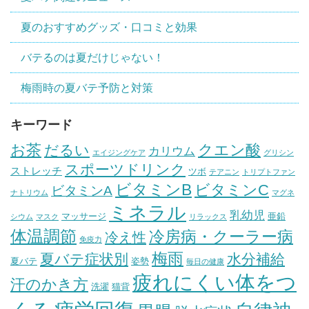
夏のおすすめグッズ・口コミと効果
バテるのは夏だけじゃない！
梅雨時の夏バテ予防と対策
キーワード
お茶
クエン酸
だるい
カリウム
エイジングケア
グリシン
スポーツドリンク
ストレッチ
ツボ
テアニン
トリプトファン
ビタミンB
ビタミンC
ビタミンA
ナトリウム
マグネ
ミネラル
乳幼児
マッサージ
亜鉛
シウム
マスク
リラックス
体温調節
冷房病・クーラー病
冷え性
免疫力
梅雨
夏バテ症状別
水分補給
夏バテ
姿勢
毎日の健康
疲れにくい体をつ
汗のかき方
洗濯
猫背