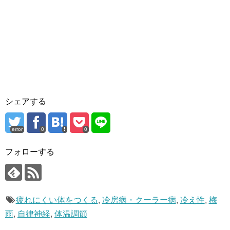
シェアする
error
0
0
フォローする
疲れにくい体をつくる
,
冷房病・クーラー病
,
冷え性
,
梅
雨
,
自律神経
,
体温調節