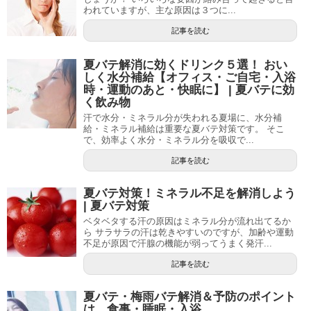
われていますが、主な原因は３つに...
記事を読む
夏バテ解消に効くドリンク５選！ おい
しく水分補給【オフィス・ご自宅・入浴
時・運動のあと・快眠に】 | 夏バテに効
く飲み物
汗で水分・ミネラル分が失われる夏場に、水分補
給・ミネラル補給は重要な夏バテ対策です。 そこ
で、効率よく水分・ミネラル分を吸収で...
記事を読む
夏バテ対策！ミネラル不足を解消しよう
| 夏バテ対策
ベタベタする汗の原因はミネラル分が流れ出てるか
ら サラサラの汗は乾きやすいのですが、加齢や運動
不足が原因で汗腺の機能が弱ってうまく発汗...
記事を読む
夏バテ・梅雨バテ解消＆予防のポイント
は、食事・睡眠・入浴