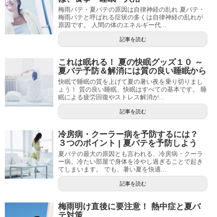
梅雨バテ・夏バテの原因は自律神経の乱れ 夏バテ・
梅雨バテと呼ばれる症状の多くは自律神経の乱れが
原因です。 人間の体のエネルギー代...
記事を読む
これは眠れる！ 夏の快眠グッズ１０ ～
夏バテ予防＆解消には質の良い睡眠から
快眠で睡眠の質を上げて夏の暑い夜を乗り切りまし
ょう！ 質の良い睡眠、快眠はすべての基本です。 睡
眠による疲労回復やストレス解消が...
記事を読む
冷房病・クーラー病を予防するには？
３つのポイント | 夏バテを予防しよう
夏バテの最大の原因とも言われる、冷房病・クーラ
ー病。冷たい部屋で身体を冷やし過ぎることで起き
てしまいます。 でも、暑い夏を快適...
記事を読む
梅雨明け直後に要注意！ 熱中症と夏バ
テ対策