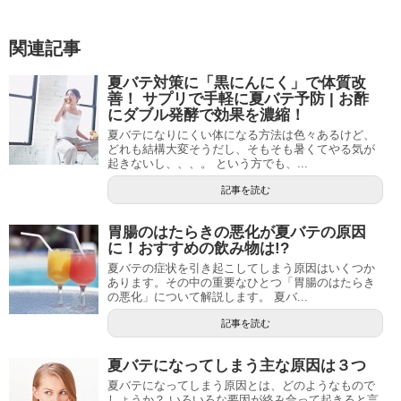
関連記事
夏バテ対策に「黒にんにく」で体質改
善！ サプリで手軽に夏バテ予防 | お酢
にダブル発酵で効果を濃縮！
夏バテになりにくい体になる方法は色々あるけど、
どれも結構大変そうだし、そもそも暑くてやる気が
起きないし、、、。 という方でも、...
記事を読む
胃腸のはたらきの悪化が夏バテの原因
に！おすすめの飲み物は!?
夏バテの症状を引き起こしてしまう原因はいくつか
あります。その中の重要なひとつ「胃腸のはたらき
の悪化」について解説します。 夏バ...
記事を読む
夏バテになってしまう主な原因は３つ
夏バテになってしまう原因とは、どのようなもので
しょうか？ いろいろな要因が絡み合って起きると言