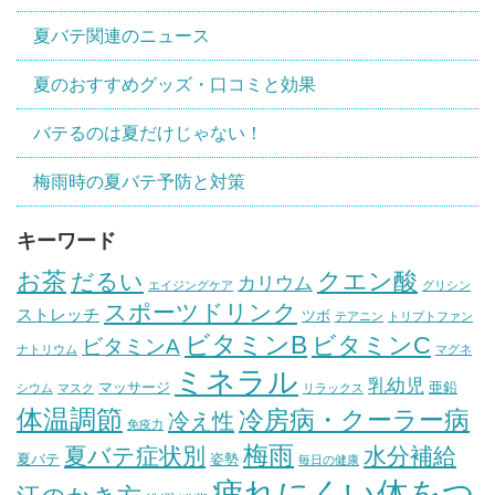
夏バテ関連のニュース
夏のおすすめグッズ・口コミと効果
バテるのは夏だけじゃない！
梅雨時の夏バテ予防と対策
キーワード
お茶
クエン酸
だるい
カリウム
エイジングケア
グリシン
スポーツドリンク
ストレッチ
ツボ
テアニン
トリプトファン
ビタミンB
ビタミンC
ビタミンA
ナトリウム
マグネ
ミネラル
乳幼児
マッサージ
亜鉛
シウム
マスク
リラックス
体温調節
冷房病・クーラー病
冷え性
免疫力
梅雨
夏バテ症状別
水分補給
夏バテ
姿勢
毎日の健康
疲れにくい体をつ