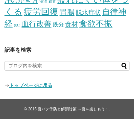
汗のかき方
洗濯
猫背
疲労回復
くる
自律神
胃腸
脱水症状
経
食欲不振
血行改善
食材
鉄分
臭い
記事を検索
⇒
トップページに戻る
© 2015
夏バテ予防と解消対策 ～夏を楽しもう！
.