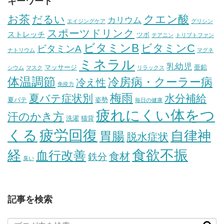
キーワード
お茶
クエン酸
だるい
カリウム
エイジングケア
グリシン
スポーツドリンク
ストレッチ
ツボ
テアニン
トリプトファン
ビタミンB
ビタミンC
ビタミンA
ナトリウム
マグネ
ミネラル
乳幼児
マッサージ
亜鉛
シウム
マスク
リラックス
体温調節
冷房病・クーラー病
冷え性
免疫力
梅雨
夏バテ症状別
水分補給
夏バテ
姿勢
毎日の健康
疲れにくい体をつ
汗のかき方
洗濯
猫背
疲労回復
くる
自律神
胃腸
脱水症状
経
食欲不振
血行改善
食材
鉄分
臭い
記事を検索