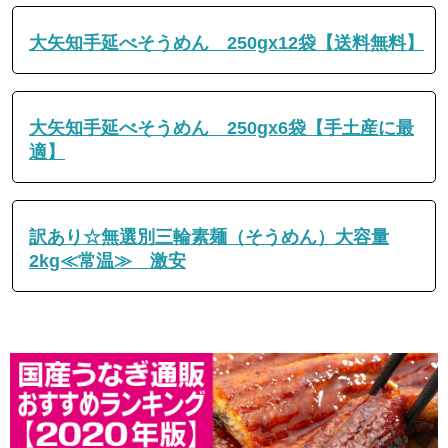
大矢知手延べそうめん 250gx12袋【送料無料】
大矢知手延べそうめん 250gx6袋【手土産に最
適】
訳あり☆無選別三輪素麺（そうめん）大容量
2kg≪常温≫ 激安