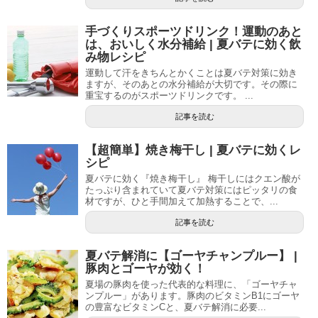
手づくりスポーツドリンク！運動のあと
は、おいしく水分補給 | 夏バテに効く飲
み物レシピ
運動して汗をきちんとかくことは夏バテ対策に効き
ますが、そのあとの水分補給が大切です。その際に
重宝するのがスポーツドリンクです。 ...
記事を読む
【超簡単】焼き梅干し | 夏バテに効くレ
シピ
夏バテに効く『焼き梅干し』 梅干しにはクエン酸が
たっぷり含まれていて夏バテ対策にはピッタリの食
材ですが、ひと手間加えて加熱することで、...
記事を読む
夏バテ解消に【ゴーヤチャンプルー】 |
豚肉とゴーヤが効く！
夏場の豚肉を使った代表的な料理に、「ゴーヤチャ
ンプルー」があります。豚肉のビタミンB1にゴーヤ
の豊富なビタミンCと、夏バテ解消に必要...