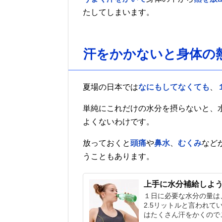
たしてしまいます。
汗をかかないと身体の
夏場の日本では
なにもしてなくても
、
単純にこれだけの水分を摂らないと、
よくないわけです。
放っておくと
頭痛
や
鼻水
、
むくみ
など
うこともあります。
上手に水分補給しよう！
１日に必要な水分の量は
2.5リットルと言われ
はたくさん汗をかくのでこれ