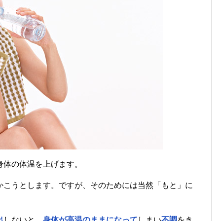
身体の体温を上げます。
かこうとします。ですが、そのためには当然「もと」に
出
しないと、
身体が高温のままになって
しまい
不調
をき