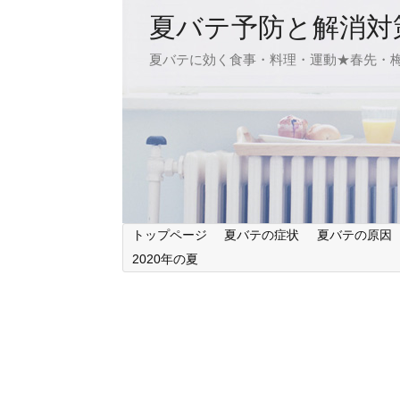
夏バテ予防と解消対
夏バテに効く食事・料理・運動★春先・
トップページ
夏バテの症状
夏バテの原因
2020年の夏