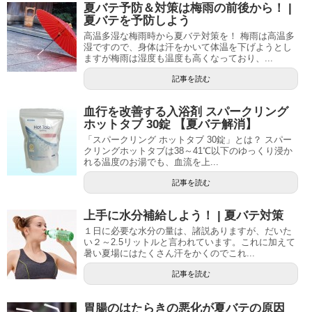
夏バテ予防＆対策は梅雨の前後から！ |
夏バテを予防しよう
高温多湿な梅雨時から夏バテ対策を！ 梅雨は高温多
湿ですので、身体は汗をかいて体温を下げようとし
ますが梅雨は湿度も温度も高くなっており、...
記事を読む
血行を改善する入浴剤 スパークリング
ホットタブ 30錠 【夏バテ解消】
「スパークリング ホットタブ 30錠」とは？ スパー
クリングホットタブは38～41℃以下のゆっくり浸か
れる温度のお湯でも、血流を上...
記事を読む
上手に水分補給しよう！ | 夏バテ対策
１日に必要な水分の量は、諸説ありますが、だいた
い２～2.5リットルと言われています。これに加えて
暑い夏場にはたくさん汗をかくのでこれ...
記事を読む
胃腸のはたらきの悪化が夏バテの原因