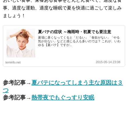
おいしい食事、栄養ある食事をどんどん食べて、適度な食
事、適度な運動、適度な睡眠で夏を快適に過ごして楽しみ
ましょう！
夏バテの症状 ～梅雨時・初夏でも要注意
夏場に暑くなってくると「だるい」「食欲がない」「やる
気が出ない」などと感じる人も多いのでは？ これが、いわ
ゆる【夏バテ】ですが...
2015-05-14 23:08
teminfo.net
参考記事→
夏バテになってしまう主な原因は３
つ
参考記事→
熱帯夜でもぐっすり安眠