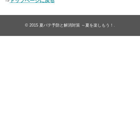
⇒
トップページに戻る
© 2015
夏バテ予防と解消対策 ～夏を楽しもう！
.