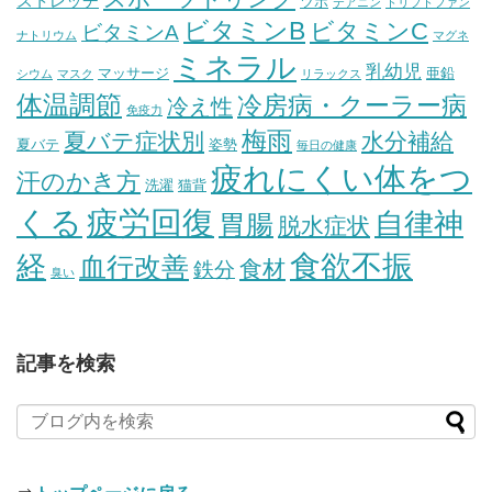
ストレッチ
ツボ
テアニン
トリプトファン
ビタミンB
ビタミンC
ビタミンA
ナトリウム
マグネ
ミネラル
乳幼児
マッサージ
亜鉛
シウム
マスク
リラックス
体温調節
冷房病・クーラー病
冷え性
免疫力
梅雨
夏バテ症状別
水分補給
夏バテ
姿勢
毎日の健康
疲れにくい体をつ
汗のかき方
洗濯
猫背
疲労回復
くる
自律神
胃腸
脱水症状
経
食欲不振
血行改善
食材
鉄分
臭い
記事を検索