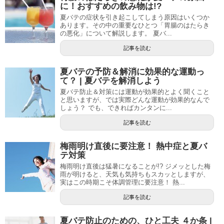
に！おすすめの飲み物は!?
夏バテの症状を引き起こしてしまう原因はいくつか
あります。その中の重要なひとつ「胃腸のはたらき
の悪化」について解説します。 夏バ...
記事を読む
夏バテの予防＆解消に効果的な運動っ
て？ | 夏バテを解消しよう
夏バテ防止＆対策には運動が効果的とよく聞くこと
と思いますが、では実際どんな運動が効果的なんで
しょう？ でも、できればカンタンに...
記事を読む
梅雨明け直後に要注意！ 熱中症と夏バ
テ対策
梅雨明け直後は猛暑になることが!? ジメッとした梅
雨が明けると、天気も気持ちもスカッとしますが、
実はこの時期こそ体調管理に要注意！ 熱...
記事を読む
夏バテ防止のための、ひと工夫 ４か条 |