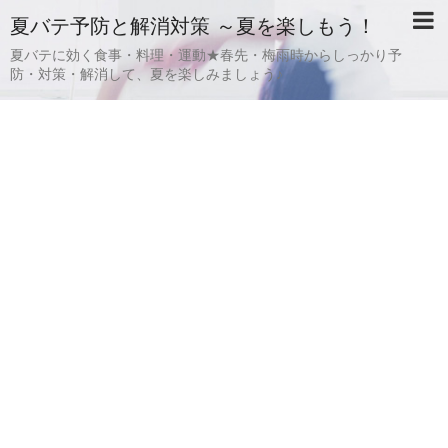
夏バテ予防と解消対策 ～夏を楽しもう！
夏バテに効く食事・料理・運動★春先・梅雨時からしっかり予
防・対策・解消して、夏を楽しみましょう♪