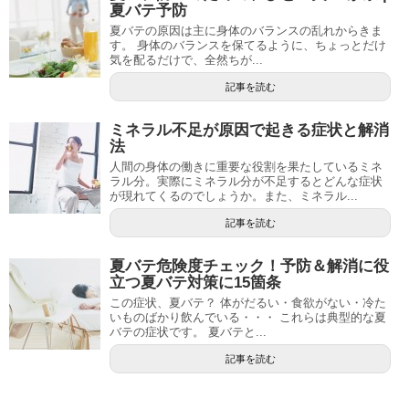
夏バテ予防
夏バテの原因は主に身体のバランスの乱れからきま
す。 身体のバランスを保てるように、ちょっとだけ
気を配るだけで、全然ちが...
記事を読む
ミネラル不足が原因で起きる症状と解消
法
人間の身体の働きに重要な役割を果たしているミネ
ラル分。実際にミネラル分が不足するとどんな症状
が現れてくるのでしょうか。また、ミネラル...
記事を読む
夏バテ危険度チェック！予防＆解消に役
立つ夏バテ対策に15箇条
この症状、夏バテ？ 体がだるい・食欲がない・冷た
いものばかり飲んでいる・・・ これらは典型的な夏
バテの症状です。 夏バテと...
記事を読む