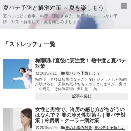
夏バテ予防と解消対策 ～夏を楽しもう！
夏バテに効く食事・料理・運動★春先・梅雨時からしっかり予
防・対策・解消して、夏を楽しみましょう♪
「
ストレッチ
」
一覧
梅雨明け直後に要注意！ 熱中症と夏バテ
対策
2015/7/11
夏バテを予防しよう
梅雨明け直後は猛暑になることが!? ジメッとした梅雨
が明けると、天気も気持ちもスカッとしますが、実は
この時期こそ体調管理に要注意！ 熱...
記事を読む
女性と男性で、冷房の感じ方がちがうの
はなんで？ 夏の冷え性対策も | 夏バテ対
策 | 冷房病・クーラー病対策
2015/5/24
夏のお悩み対策
,
夏バテを予防しよ