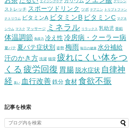
お茶
クエン酸
だるい
カリウム
エイジングケア
グリシン
スポーツドリンク
ストレッチ
ツボ
テアニン
トリプトファン
ビタミンB
ビタミンC
ビタミンA
ナトリウム
マグネ
ミネラル
乳幼児
マッサージ
亜鉛
シウム
マスク
リラックス
体温調節
冷房病・クーラー病
冷え性
免疫力
梅雨
夏バテ症状別
水分補給
夏バテ
姿勢
毎日の健康
疲れにくい体をつ
汗のかき方
洗濯
猫背
疲労回復
くる
自律神
胃腸
脱水症状
経
食欲不振
血行改善
食材
鉄分
臭い
記事を検索