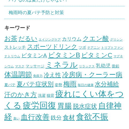
梅雨時の夏バテ予防と対策
キーワード
お茶
クエン酸
だるい
カリウム
エイジングケア
グリシン
スポーツドリンク
ストレッチ
ツボ
テアニン
トリプトファン
ビタミンB
ビタミンC
ビタミンA
ナトリウム
マグネ
ミネラル
乳幼児
マッサージ
亜鉛
シウム
マスク
リラックス
体温調節
冷房病・クーラー病
冷え性
免疫力
梅雨
夏バテ症状別
水分補給
夏バテ
姿勢
毎日の健康
疲れにくい体をつ
汗のかき方
洗濯
猫背
疲労回復
くる
自律神
胃腸
脱水症状
経
食欲不振
血行改善
食材
鉄分
臭い