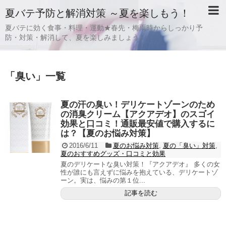
夏バテ予防と解消対策 ～夏を楽しもう！
夏バテに効く食事・料理・運動★春先・梅雨時からしっかり予
防・対策・解消して、夏を楽しみましょう♪
「
臭い
」
一覧
夏の汗の臭い！デリケートゾーンのため
の消臭クリーム【アクアデオ】のスゴイ
効果と口コミ！通販最安値で購入するに
は？【夏のお悩み対策】
2016/6/11
夏のお悩み対策
,
夏の「臭い」対策
,
夏のおすすめグッズ・口コミと効果
夏のデリケートな臭い対策！『アクアデオ』 多くの女
性が誰にも言えずに悩みを抱えている、デリケートゾ
ーン。実は、悩みの第１位...
記事を読む